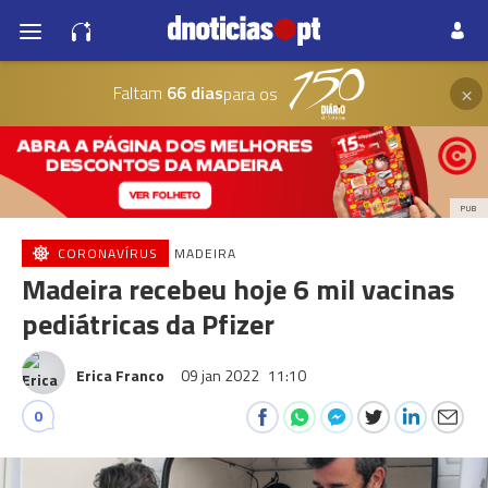
×
Faltam
66 dias
para os
PUB
CORONAVÍRUS
MADEIRA
Madeira recebeu hoje 6 mil vacinas
pediátricas da Pfizer
Erica Franco
09 jan 2022
11:10
0