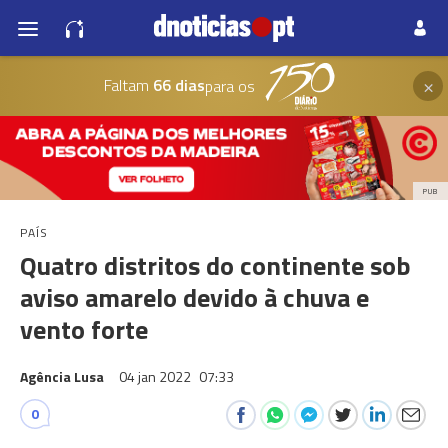
×
Faltam
66 dias
para os
PUB
PAÍS
Quatro distritos do continente sob
aviso amarelo devido à chuva e
vento forte
Agência Lusa
04 jan 2022
07:33
0