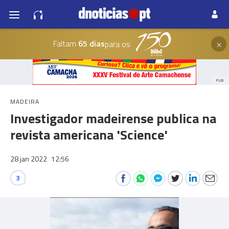
×
Faltam
65 dias
para os
PUB
MADEIRA
Investigador madeirense publica na
revista americana 'Science'
28 jan 2022
12:56
3