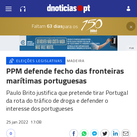
×
Faltam
63 dias
para os
PUB
ELEIÇÕES LEGISLATIVAS
MADEIRA
PPM defende fecho das fronteiras
marítimas portuguesas
Paulo Brito justifica que pretende tirar Portugal
da rota do tráfico de droga e defender o
interesse dos portugueses
25 jan 2022
17:08
0