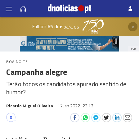
×
Faltam
65 dias
para os
PUB
BOA NOITE
Campanha alegre
Terão todos os candidatos apurado sentido de
humor?
Ricardo Miguel Oliveira
17 jan 2022
23:12
0