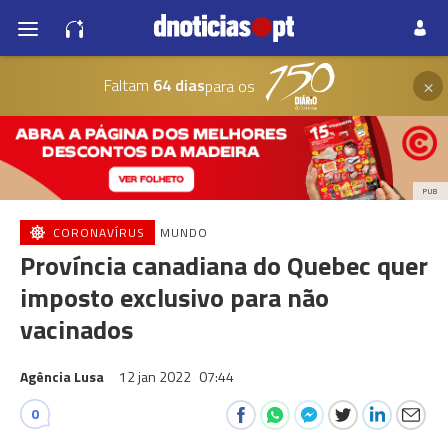
×
Faltam
64 dias
para os
PUB
CORONAVÍRUS
MUNDO
Província canadiana do Quebec quer
imposto exclusivo para não
vacinados
Agência Lusa
12 jan 2022
07:44
0