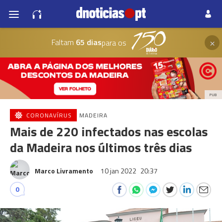
×
Faltam
65 dias
para os
PUB
CORONAVÍRUS
MADEIRA
Mais de 220 infectados nas escolas
da Madeira nos últimos três dias
Marco Livramento
10 jan 2022
20:37
0