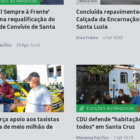
ÇÕES AUTÁRQUICAS
MADEIRA
l Sempre à Frente'
Concluída repavimenta
na requalificação do
Calçada da Encarnação
de Convívio de Santa
Santa Luzia
Erica Franco
4 Set 10:30
acifico
29 Ago 14:15
A
ELEIÇÕES AUTÁRQUICAS
rça apoio aos taxistas
CDU defende "habitaçã
 de meio milhão de
todos" em Santa Cruz
Marianna Pacifico
1 Set 13:19