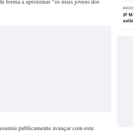
 de forma a aproximar “os mais jovens dos
MADE
JP M
salá
 assumiu publicamente avançar com este