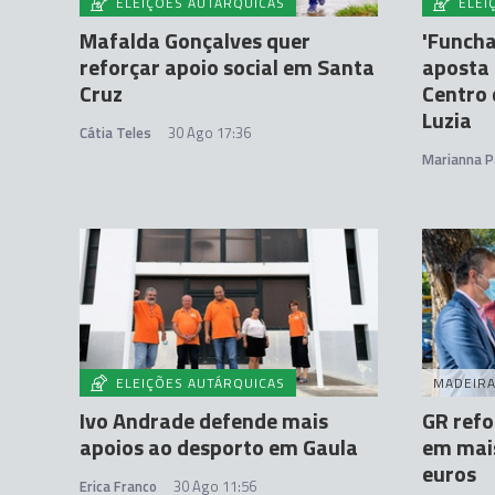
ELEIÇÕES AUTÁRQUICAS
ELEI
Mafalda Gonçalves quer
'Funcha
reforçar apoio social em Santa
aposta 
Cruz
Centro 
Luzia
Cátia Teles
30 Ago 17:36
Marianna P
ELEIÇÕES AUTÁRQUICAS
MADEIR
Ivo Andrade defende mais
GR refo
apoios ao desporto em Gaula
em mais
euros
Erica Franco
30 Ago 11:56