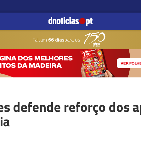
Faltam
66 dias
para os
A
s defende reforço dos a
ia