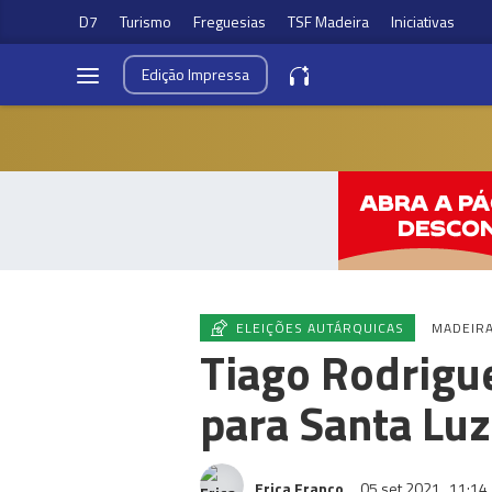
D7
Turismo
Freguesias
TSF Madeira
Iniciativas
Edição
Impressa
ELEIÇÕES AUTÁRQUICAS
MADEIR
Tiago Rodrigue
para Santa Luz
Erica Franco
05 set 2021
11:14