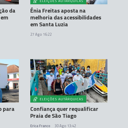
ELEIÇÕES AUTÁRQUICAS
ção da
Énia Freitas aposta na
 em
melhoria das acessibilidades
em Santa Luzia
27 Ago 16:22
ELEIÇÕES AUTÁRQUICAS
o para
Confiança quer requalificar
Praia de São Tiago
Erica Franco
30 Ago 13:42