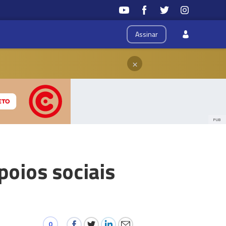
Assinar
×
PUB
poios sociais
0