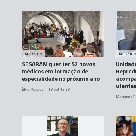
MADEIRA
MADEIR
SESARAM quer ter 52 novos
Unidade
médicos em formação de
Reprod
especialidade no próximo ano
acompa
utente
Élvio Passos
18 Set 12:28
Marianna P