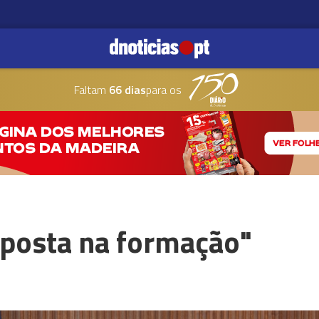
Faltam
66 dias
para os
posta na formação"