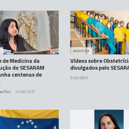
A
MADEIRA
 de Medicina da
Vídeos sobre Obstetríci
ução do SESARAM
divulgados pelo SESA
nha centenas de
9 Set 08:37
s
acifico
14 Set 13:27