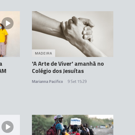
MADEIRA
a
'A Arte de Viver' amanhã no
RAM
Colégio dos Jesuítas
Marianna Pacifico
9 Set 15:29