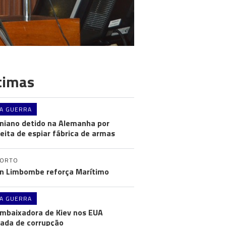
timas
A GUERRA
niano detido na Alemanha por
eita de espiar fábrica de armas
PORTO
n Limbombe reforça Marítimo
A GUERRA
mbaixadora de Kiev nos EUA
ada de corrupção