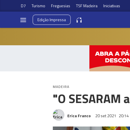
D7
Turismo
Freguesias
TSF Madeira
Iniciativas
Edição
Impressa
MADEIRA
"O SESARAM a
Erica Franco
20 set 2021
20:14