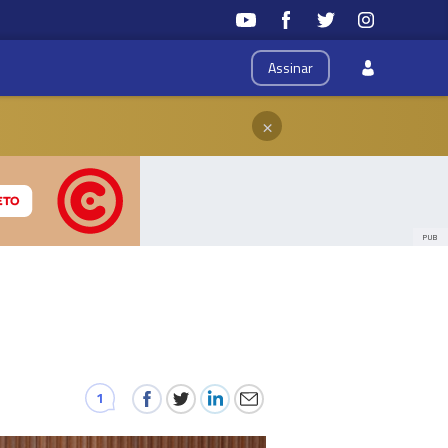
Assinar
×
PUB
1