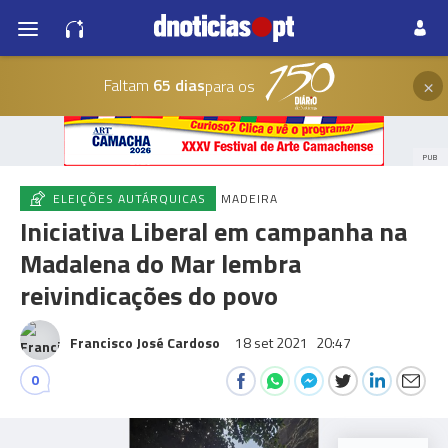
×
Faltam
65 dias
para os
PUB
ELEIÇÕES AUTÁRQUICAS
MADEIRA
Iniciativa Liberal em campanha na
Madalena do Mar lembra
reivindicações do povo
Francisco José Cardoso
18 set 2021
20:47
0