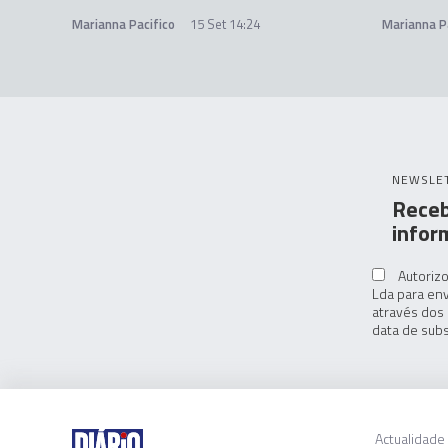
Marianna Pacifico
15 Set 14:24
Marianna P
NEWSLE
Receb
infor
Autorizo
Lda para env
através dos 
data de subs
Actualidade