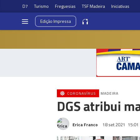
D7
Turismo
Freguesias
TSF Madeira
Iniciativas
Edição
Impressa
CORONAVÍRUS
MADEIRA
DGS atribui ma
Erica Franco
18 set 2021
15:01