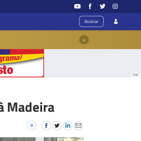
Assinar
×
PUB
 à Madeira
0