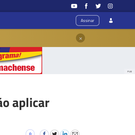
Assinar
×
PUB
o aplicar
0