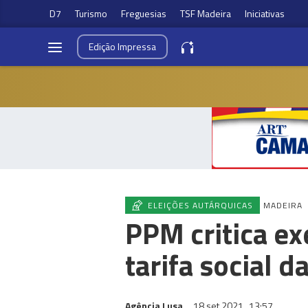
D7
Turismo
Freguesias
TSF Madeira
Iniciativas
Edição
Impressa
ELEIÇÕES AUTÁRQUICAS
MADEIRA
PPM critica ex
tarifa social d
Agência Lusa
18 set 2021
13:57