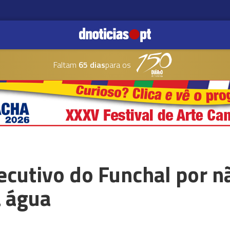
Faltam
65 dias
para os
ecutivo do Funchal por nã
a água