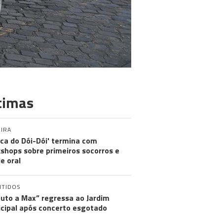
timas
IRA
nica do Dói-Dói' termina com
shops sobre primeiros socorros e
e oral
NTIDOS
buto a Max” regressa ao Jardim
cipal após concerto esgotado