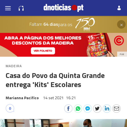
×
Faltam
64 dias
para os
PUB
MADEIRA
Casa do Povo da Quinta Grande
entrega 'Kits' Escolares
Marianna Pacifico
14 set 2021
16:21
0