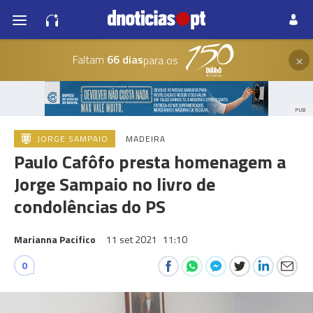
×
Faltam
66 dias
para os
PUB
JORGE SAMPAIO
MADEIRA
Paulo Cafôfo presta homenagem a
Jorge Sampaio no livro de
condolências do PS
Marianna Pacifico
11 set 2021
11:10
0