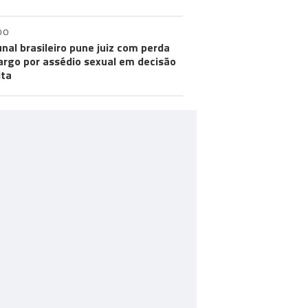
DO
unal brasileiro pune juiz com perda
argo por assédio sexual em decisão
ita