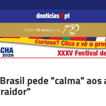
Faltam
65 dias
para os
Brasil pede "calma" aos
raidor"