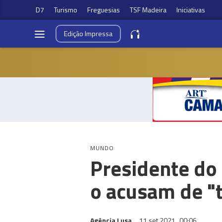
D7
Turismo
Freguesias
TSF Madeira
Iniciativas
Edição
Impressa
MUNDO
Presidente do 
o acusam de "t
Agência Lusa
11 set 2021
00:06