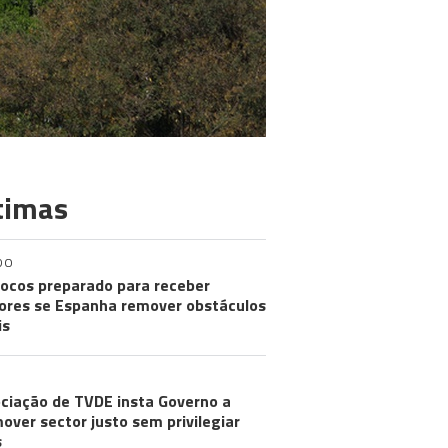
timas
DO
ocos preparado para receber
res se Espanha remover obstáculos
is
ciação de TVDE insta Governo a
over sector justo sem privilegiar
s