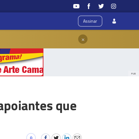
Assinar
×
PUB
 apoiantes que
0