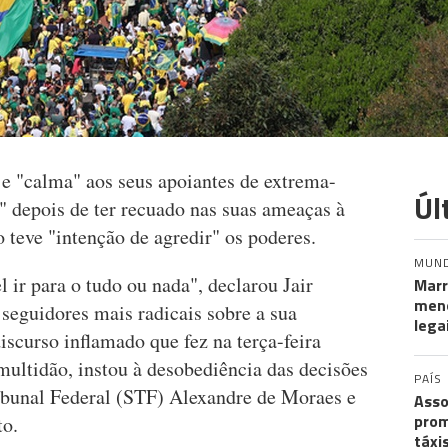
je "calma" aos seus apoiantes de extrema-
Úl
r" depois de ter recuado nas suas ameaças à
 teve "intenção de agredir" os poderes.
MUN
 ir para o tudo ou nada", declarou Jair
Marr
meno
 seguidores mais radicais sobre a sua
lega
scurso inflamado que fez na terça-feira
multidão, instou à desobediência das decisões
PAÍS
ibunal Federal (STF) Alexandre de Moraes e
Asso
prom
to.
táxi