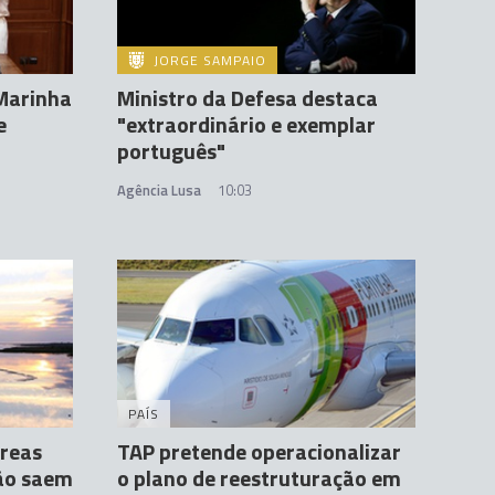
JORGE SAMPAIO
Marinha
Ministro da Defesa destaca
e
"extraordinário e exemplar
português"
Agência Lusa
10:03
PAÍS
áreas
TAP pretende operacionalizar
ão saem
o plano de reestruturação em