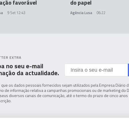
ação favorável
do papel
sa
9 Set 12:43
Agência Lusa
06:22
TTER EXTRA
a no seu e-mail
mação da actualidade.
 que os dados pessoais fornecidos sejam utilizados pela Empresa Diário de
io de informação relativa a campanhas promocionais ou de marketing do D
seus diversos canais de comunicação, até o termo do prazo de cinco anos 
crição.