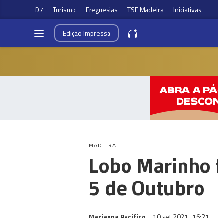
D7
Turismo
Freguesias
TSF Madeira
Iniciativas
Edição
Impressa
MADEIRA
Lobo Marinho f
5 de Outubro
Marianna Pacifico
10 set 2021
16:21