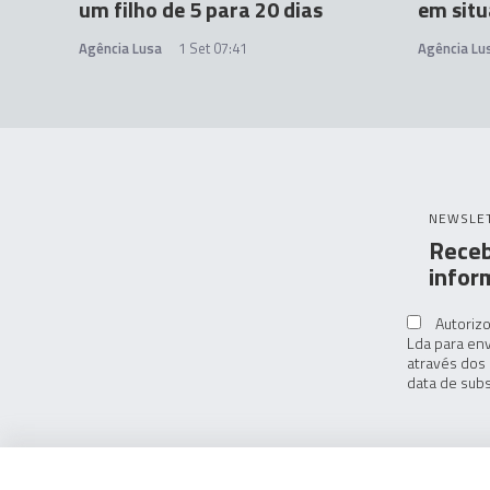
um filho de 5 para 20 dias
em situ
Agência Lusa
1 Set 07:41
Agência Lu
NEWSLE
Receb
infor
Autorizo
Lda para env
através dos 
data de subs