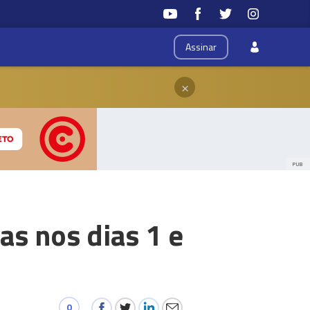
Assinar
×
PUB
as nos dias 1 e
0