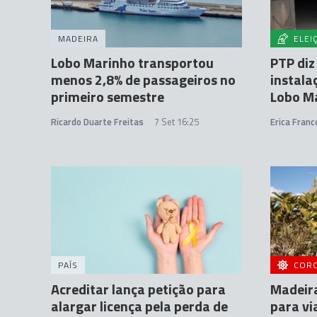
MADEIRA
ELEI
Lobo Marinho transportou
PTP diz
menos 2,8% de passageiros no
instala
primeiro semestre
Lobo M
Ricardo Duarte Freitas
7 Set 16:25
Erica Franc
PAÍS
COR
Acreditar lança petição para
Madeir
alargar licença pela perda de
para vi