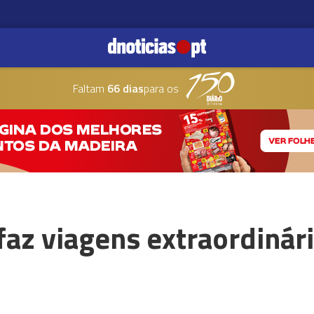
Faltam
66 dias
para os
az viagens extraordinári