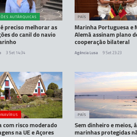
ÇÕES AUTÁRQUICAS
PAÍS
 é preciso melhorar as
Marinha Portuguesa e 
ções do canil do navio
Alemã assinam plano d
arinho
cooperação bilateral
o
3 Set 14:34
Agência Lusa
9 Set 23:23
ONAVÍRUS
PAÍS
a com risco moderado
Sem dinheiro e meios, 
agens na UE e Açores
marinhas protegidas n