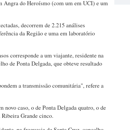
 em Angra do Heroísmo (com um em UCI) e um
tectadas, decorrem de 2.215 análises
eferência da Região e uma em laboratório
os corresponde a um viajante, residente na
elho de Ponta Delgada, que obteve resultado
pondem a transmissão comunitária", refere a
m novo caso, o de Ponta Delgada quatro, o de
 Ribeira Grande cinco.
idente, na freguesia de Santa Cruz, concelho