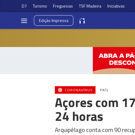
D7
Turismo
Freguesias
TSF Madeira
Iniciativas
Edição
Impressa
CORONAVÍRUS
PAÍS
Açores com 17
24 horas
Arquipélago conta com 90 recu