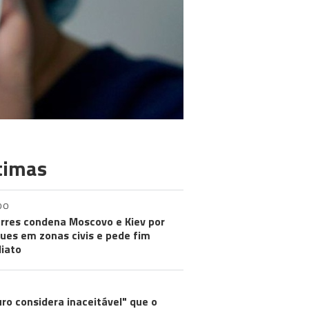
timas
DO
rres condena Moscovo e Kiev por
ues em zonas civis e pede fim
iato
ro considera inaceitável" que o