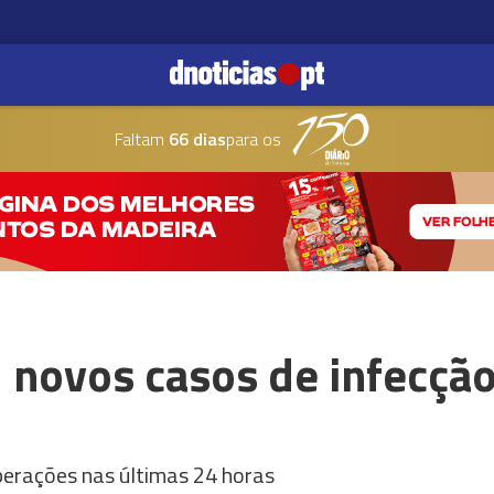
Faltam
66 dias
para os
 novos casos de infecção
perações nas últimas 24 horas