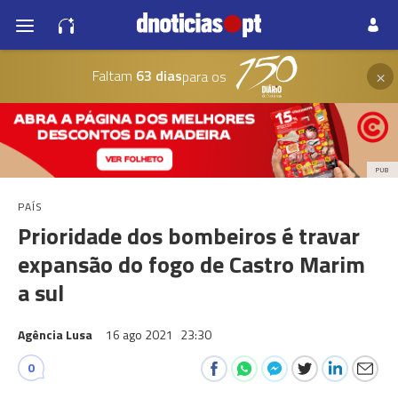
×
Faltam
63 dias
para os
PUB
PAÍS
Prioridade dos bombeiros é travar
expansão do fogo de Castro Marim
a sul
Agência Lusa
16 ago 2021
23:30
0