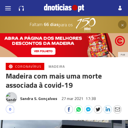
×
Faltam
66 dias
para os
PUB
CORONAVÍRUS
MADEIRA
Madeira com mais uma morte
associada à covid-19
Sandra S. Gonçalves
27 mar 2021
17:38
0