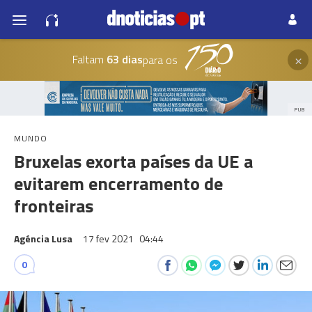
×
Faltam
63 dias
para os
PUB
MUNDO
Bruxelas exorta países da UE a
evitarem encerramento de
fronteiras
Agéncia Lusa
17 fev 2021
04:44
0