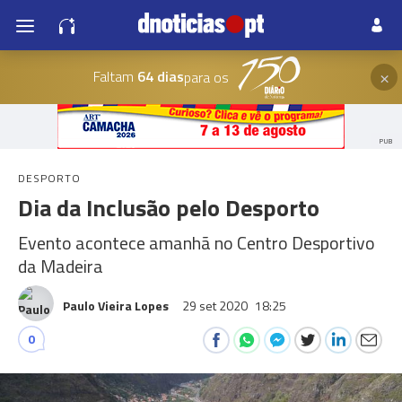
×
Faltam
64 dias
para os
PUB
DESPORTO
Dia da Inclusão pelo Desporto
Evento acontece amanhã no Centro Desportivo
da Madeira
Paulo Vieira Lopes
29 set 2020
18:25
0