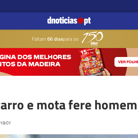
Faltam
66 dias
para os
 carro e mota fere homem
18:07