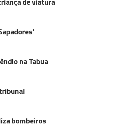
riança de viatura
'Sapadores'
êndio na Tabua
tribunal
liza bombeiros