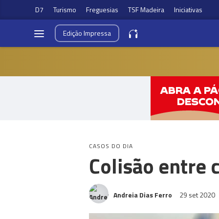
D7
Turismo
Freguesias
TSF Madeira
Iniciativas
Edição
Impressa
CASOS DO DIA
Colisão entre
Andreia Dias Ferro
29 set 2020