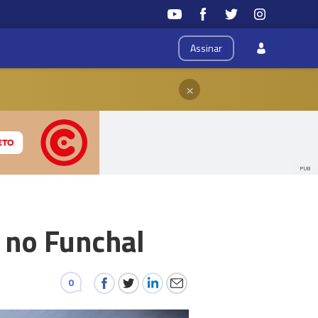
Assinar
×
PUB
 no Funchal
0