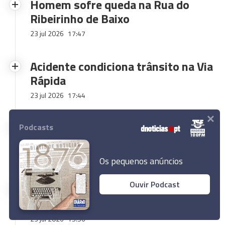
Homem sofre queda na Rua do
Ribeirinho de Baixo
23 jul 2026
17:47
Acidente condiciona trânsito na Via
Rápida
23 jul 2026
17:44
×
Mulher de 78 anos ferida após
Podcasts
queda nas escadas rolantes
23 jul 2026
17:38
Os pequenos anúncios
Ouvir Podcast
Força Aérea assegura transporte
de doente entre ilhas
23 jul 2026
15:56