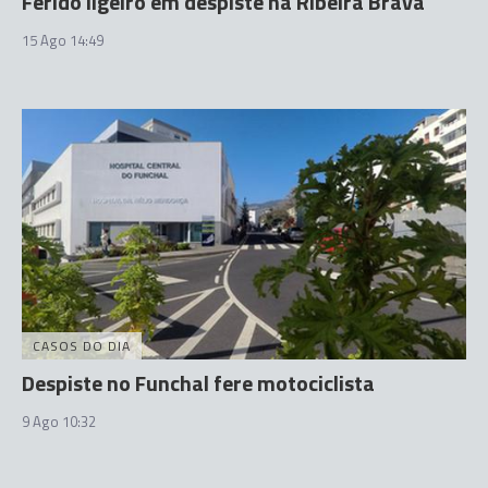
Ferido ligeiro em despiste na Ribeira Brava
15 Ago 14:49
CASOS DO DIA
Despiste no Funchal fere motociclista
9 Ago 10:32