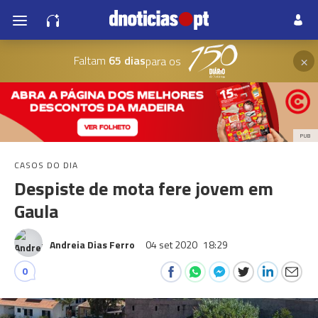
×
Faltam
65 dias
para os
PUB
CASOS DO DIA
Despiste de mota fere jovem em
Gaula
Andreia Dias Ferro
04 set 2020
18:29
0