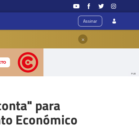
Assinar
×
PUB
conta" para
nto Económico