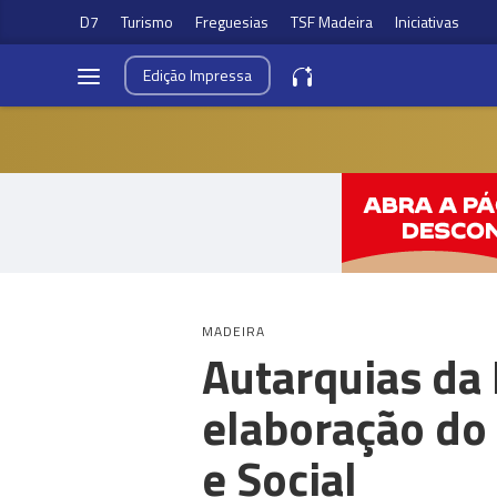
D7
Turismo
Freguesias
TSF Madeira
Iniciativas
Edição
Impressa
MADEIRA
Autarquias da 
elaboração do
e Social