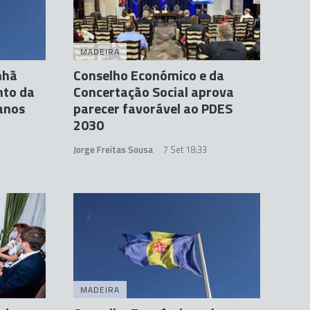
MADEIRA
nhã
Conselho Económico e da
nto da
Concertação Social aprova
anos
parecer favorável ao PDES
2030
Jorge Freitas Sousa
7 Set 18:33
MADEIRA