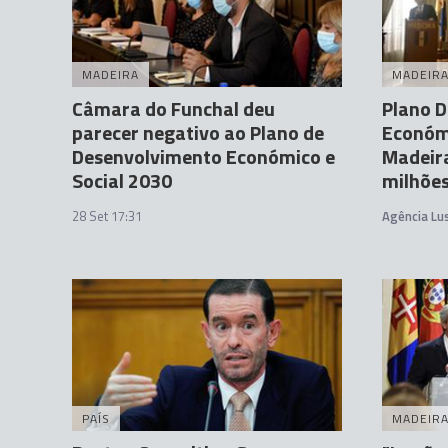
MADEIRA
MADEIR
Câmara do Funchal deu
Plano 
parecer negativo ao Plano de
Económi
Desenvolvimento Económico e
Madeira
Social 2030
milhões
28 Set 17:31
Agência Lu
PAÍS
MADEIR