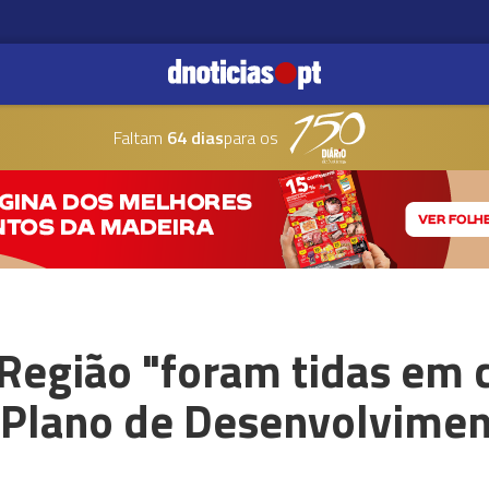
Faltam
64 dias
para os
Região "foram tidas em 
 Plano de Desenvolvime