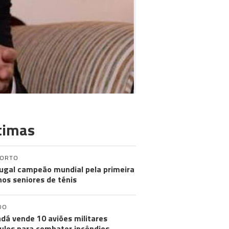
timas
PORTO
ugal campeão mundial pela primeira
nos seniores de ténis
DO
dá vende 10 aviões militares
ules para combater incêndios