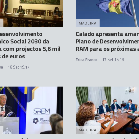
A
MADEIRA
Desenvolvimento
Calado apresenta ama
co Social 2030 da
Plano de Desenvolvime
 com projectos 5,6 mil
RAM para os próximas 
 de euros
Erica Franco
17 Set 16:18
sa
18 Set 19:17
A
MADEIRA