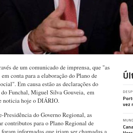
través de um comunicado de imprensa, que "as
Úl
s em conta para a elaboração do Plano de
cial". Em causa estão as declarações do
 do Funchal, Miguel Silva Gouveia, em
DES
Port
 noticia hoje o DIÁRIO.
vez 
e-Presidência do Governo Regional, as
MUN
ar contributos para o Plano Regional de
Cana
 foram informadas que iriam ser chamadas a
Herc