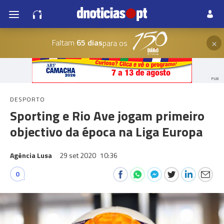
×
Faltam
65 dias
para os
PUB
DESPORTO
Sporting e Rio Ave jogam primeiro
objectivo da época na Liga Europa
Agência Lusa
29 set 2020
10:36
0