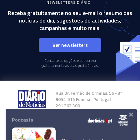
NEWSLETTERS DIÁRIO
Receba gratuitamente no seu e-mail o resumo das
notícias do dia, sugestões de actividades,
campanhas e muito mais.
Ver newsletters
Consulte as opções e subscreva
gratuitamente as suas preferências.
Rua Dr. Fernão de Ornelas, 56 - 3º
9054-514 Funchal, Portugal
291 202 300
×
Podcasts
Instale a nossa App