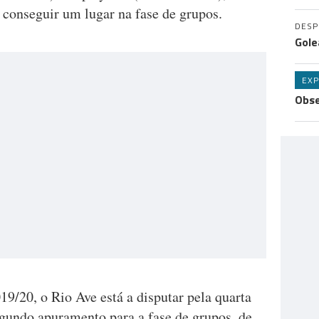
conseguir um lugar na fase de grupos.
DES
Gole
EXP
Obse
9/20, o Rio Ave está a disputar pela quarta
egundo apuramento para a fase de grupos, de