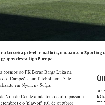
a na terceira pré-eliminatória, enquanto o Sporting 
 grupos desta Liga Europa
os bósnios do FK Borac Banja Luka na
Úl
ga dos Campeões em futebol, em 17 de
ealizado em Nyon, na Suíça.
DES
 de Vila do Conde ainda tem de ultrapassar a
Néls
ano
setembro) e o 'play-off' (01 de outubro),