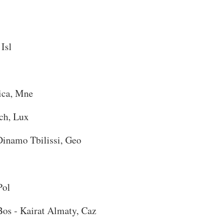
 Isl
ica, Mne
ch, Lux
inamo Tbilissi, Geo
Pol
Bos - Kairat Almaty, Caz