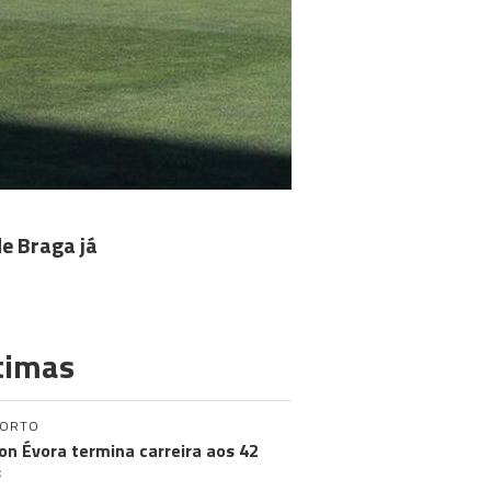
de Braga já
timas
PORTO
on Évora termina carreira aos 42
s