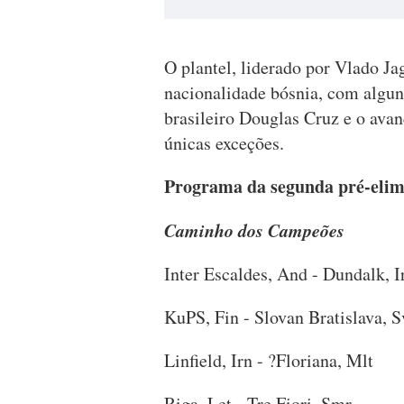
O plantel, liderado por Vlado J
nacionalidade bósnia, com alguns
brasileiro Douglas Cruz e o a
únicas exceções.
Programa da segunda pré-elim
Caminho dos Campeões
Inter Escaldes, And - Dundalk, I
KuPS, Fin - Slovan Bratislava, 
Linfield, Irn - ?Floriana, Mlt
Riga, Let - Tre Fiori, Smr