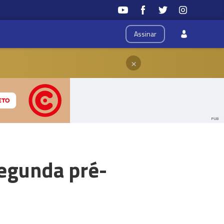
Assinar
×
PUB
segunda pré-