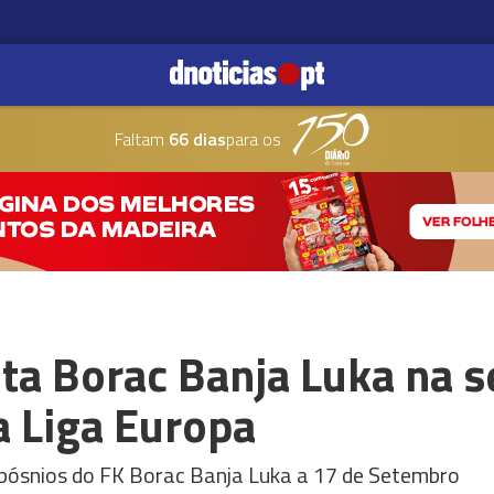
Faltam
66 dias
para os
ta Borac Banja Luka na 
a Liga Europa
s bósnios do FK Borac Banja Luka a 17 de Setembro