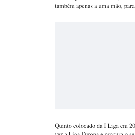
também apenas a uma mão, para 
Quinto colocado da I Liga em 201
vez a Liga Europa e procura o s