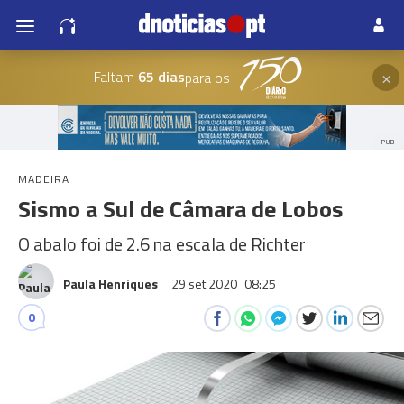
×
Faltam
65 dias
para os
PUB
MADEIRA
Sismo a Sul de Câmara de Lobos
O abalo foi de 2.6 na escala de Richter
Paula Henriques
29 set 2020
08:25
0