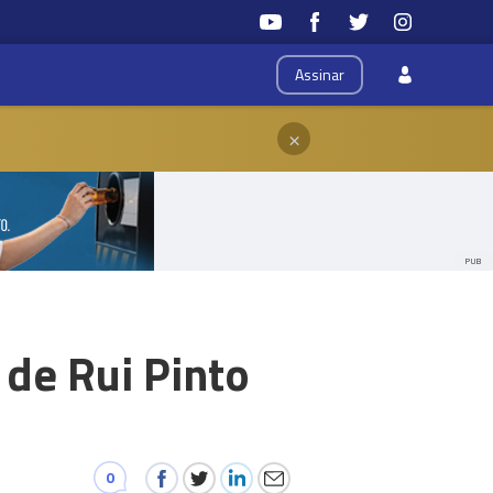
Assinar
×
PUB
 de Rui Pinto
0