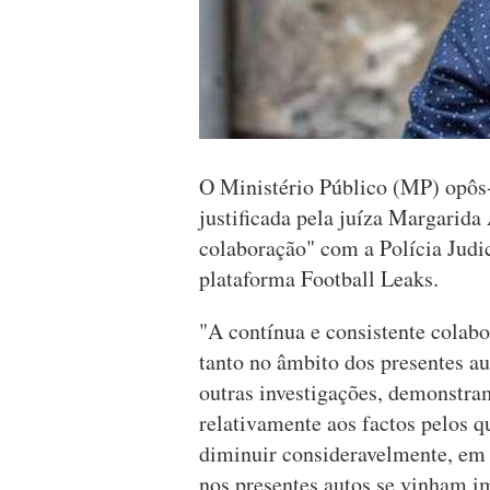
O Ministério Público (MP) opôs-s
justificada pela juíza Margarida
colaboração" com a Polícia Judici
plataforma Football Leaks.
"A contínua e consistente colabo
tanto no âmbito dos presentes a
outras investigações, demonstra
relativamente aos factos pelos q
diminuir consideravelmente, em 
nos presentes autos se vinham im