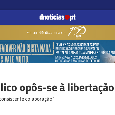
Faltam
65 dias
para os
lico opôs-se à libertação
"consistente colaboração"