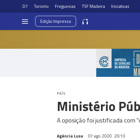
D7
Turismo
Freguesias
TSF Madeira
Iniciativas
Edição
Impressa
PAÍS
Ministério Púb
A oposição foi justificada com 
Agência Lusa
07 ago 2020
20:10