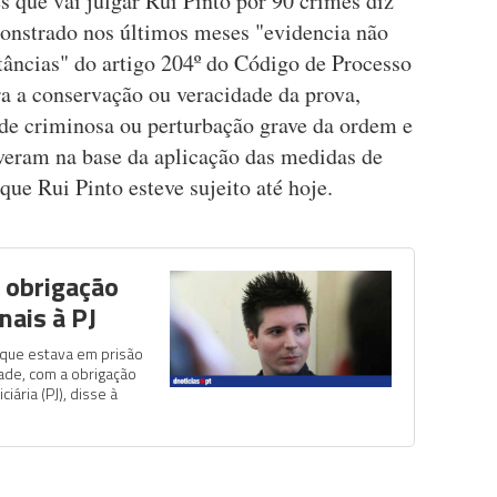
es que vai julgar Rui Pinto por 90 crimes diz
nstrado nos últimos meses "evidencia não
tâncias" do artigo 204º do Código de Processo
ra a conservação ou veracidade da prova,
ade criminosa ou perturbação grave da ordem e
iveram na base da aplicação das medidas de
que Rui Pinto esteve sujeito até hoje.
m obrigação
ais à PJ
, que estava em prisão
dade, com a obrigação
iária (PJ), disse à