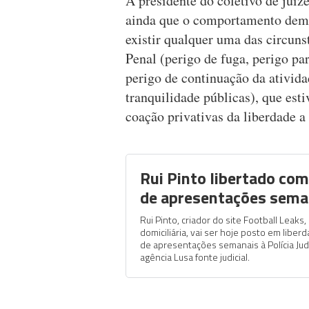
A presidente do coletivo de juíz
ainda que o comportamento demo
existir qualquer uma das circuns
Penal (perigo de fuga, perigo pa
perigo de continuação da ativid
tranquilidade públicas), que est
coação privativas da liberdade a 
Rui Pinto libertado co
de apresentações seman
Rui Pinto, criador do site Football Leaks
domiciliária, vai ser hoje posto em liber
de apresentações semanais à Polícia Judic
agência Lusa fonte judicial.