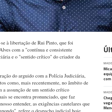
e à libertação de Rui Pinto, que foi
Úl
 Alves com a "contínua e consistente
ária e o "sentido crítico" do criador da
MADE
Mica
equi
ração do arguido com a Polícia Judiciária,
com
utos como, mais recentemente, no âmbito de
m a assunção de um sentido crítico
MADE
uais se encontra pronunciado, que faz
Cheg
vaga
nosso entender, as exigências cautelares que
Men
pondo", refere o despacho judicial hoje