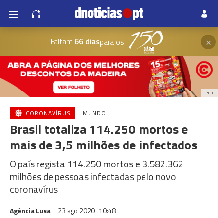
×
Faltam
66 dias
para os
PUB
CORONAVÍRUS
MUNDO
Brasil totaliza 114.250 mortos e
mais de 3,5 milhões de infectados
O país regista 114.250 mortos e 3.582.362
milhões de pessoas infectadas pelo novo
coronavírus
Agência Lusa
23 ago 2020
10:48