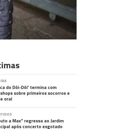
timas
IRA
nica do Dói-Dói' termina com
shops sobre primeiros socorros e
e oral
NTIDOS
buto a Max” regressa ao Jardim
cipal após concerto esgotado