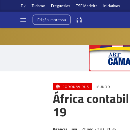
D7
Turismo
Freguesias
TSF Madeira
Iniciativas
Edição
Impressa
CORONAVÍRUS
MUNDO
África contabi
19
Agência Lusa
20 ago 2020
21:36