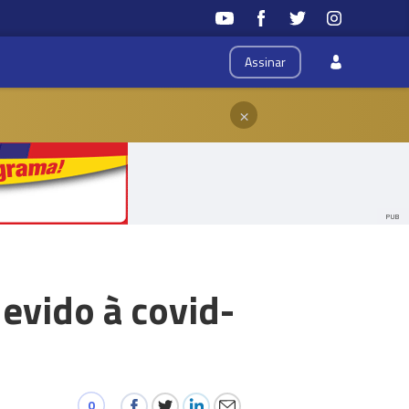
Assinar
×
PUB
devido à covid-
0