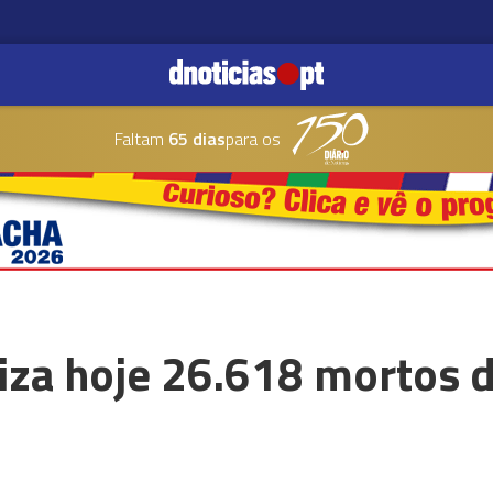
Faltam
65 dias
para os
liza hoje 26.618 mortos 