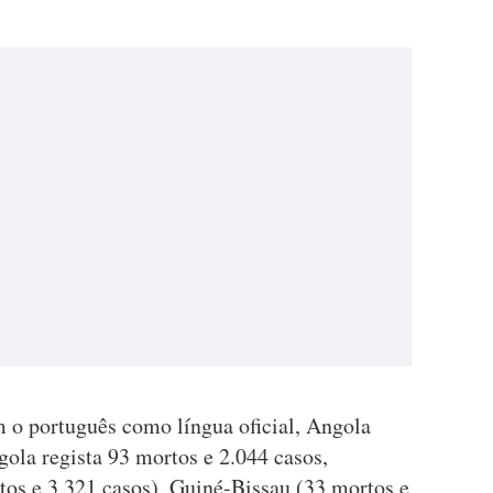
m o português como língua oficial, Angola
ola regista 93 mortos e 2.044 casos,
os e 3.321 casos), Guiné-Bissau (33 mortos e