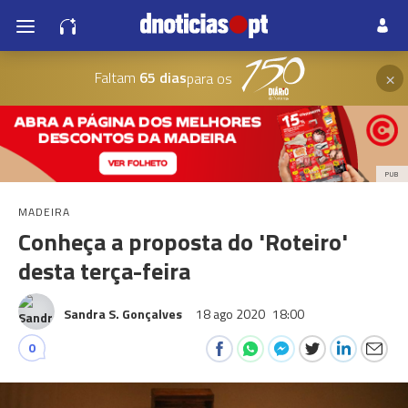
×
Faltam
65 dias
para os
PUB
MADEIRA
Conheça a proposta do 'Roteiro'
desta terça-feira
Sandra S. Gonçalves
18 ago 2020
18:00
0