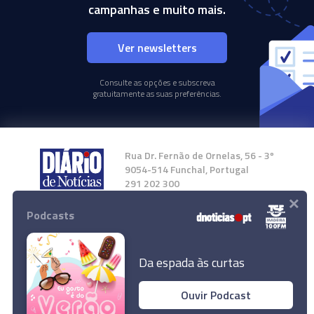
campanhas e muito mais.
Ver newsletters
Consulte as opções e subscreva
gratuitamente as suas preferências.
Rua Dr. Fernão de Ornelas, 56 - 3º
9054-514 Funchal, Portugal
291 202 300
×
Podcasts
Instale a nossa App
Da espada às curtas
Ouvir Podcast
© 2024 Empresa Diário de Notícias, Lda.