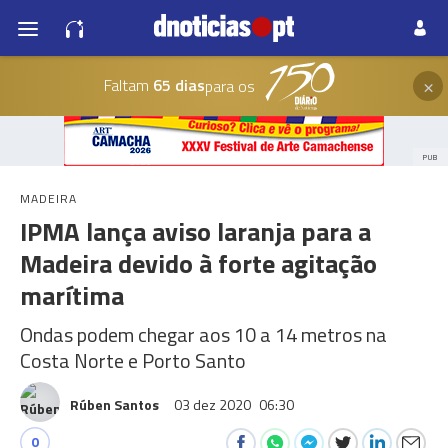
×
Faltam
65 dias
para os
PUB
MADEIRA
IPMA lança aviso laranja para a
Madeira devido à forte agitação
marítima
Ondas podem chegar aos 10 a 14 metros na
Costa Norte e Porto Santo
Rúben Santos
03 dez 2020
06:30
0