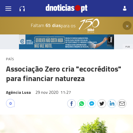
×
Faltam
65 dias
para os
PUB
PAÍS
Associação Zero cria "ecocréditos"
para financiar natureza
Agência Lusa
29 nov 2020
11:27
0