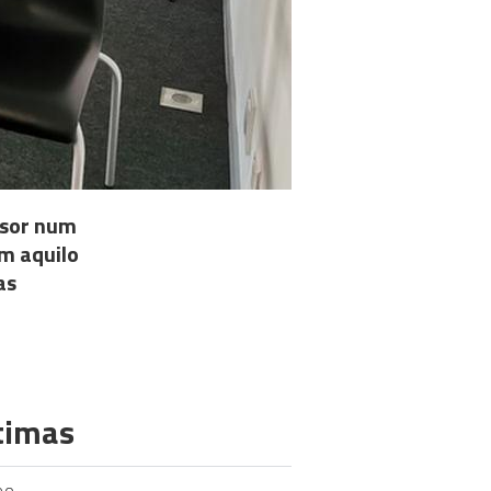
ssor num
m aquilo
as
timas