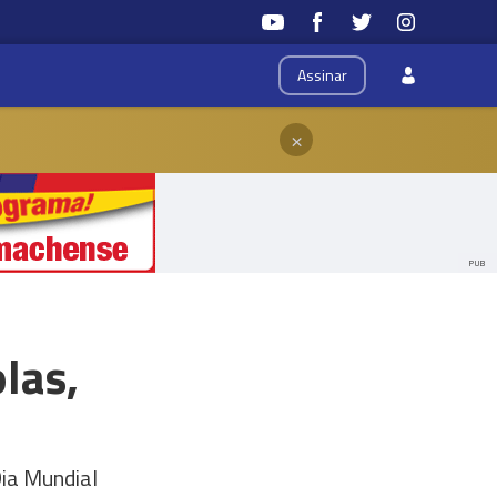
Assinar
×
PUB
las,
Dia Mundial