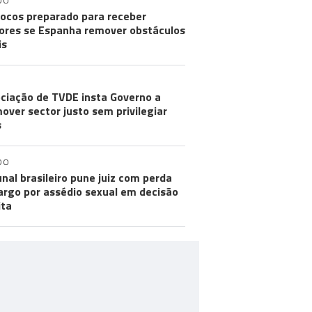
DO
ocos preparado para receber
res se Espanha remover obstáculos
is
ciação de TVDE insta Governo a
over sector justo sem privilegiar
s
DO
unal brasileiro pune juiz com perda
argo por assédio sexual em decisão
ita