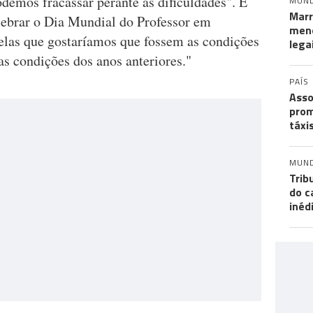
odemos fracassar perante as dificuldades". E
MUN
Marr
lebrar o Dia Mundial do Professor em
meno
elas que gostaríamos que fossem as condições
lega
as condições dos anos anteriores."
PAÍS
Asso
prom
táxi
MUN
Trib
do c
inéd