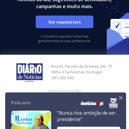
campanhas e muito mais.
Ver newsletters
Consulte as opções e subscreva
gratuitamente as suas preferências.
Rua Dr. Fernão de Ornelas, 56 - 3º
9054-514 Funchal, Portugal
291 202 300
Instale a nossa App
×
Podcasts
"Nunca tive ambição de ser
presidente”