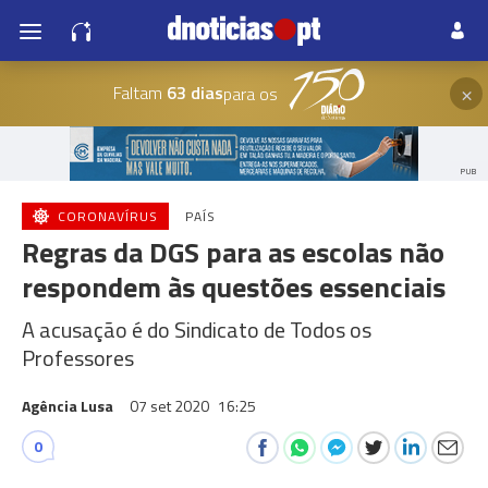
×
Faltam
63 dias
para os
PUB
CORONAVÍRUS
PAÍS
Regras da DGS para as escolas não
respondem às questões essenciais
A acusação é do Sindicato de Todos os
Professores
Agência Lusa
07 set 2020
16:25
0