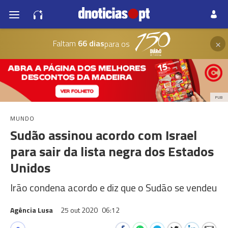
×
Faltam
66 dias
para os
PUB
MUNDO
Sudão assinou acordo com Israel
para sair da lista negra dos Estados
Unidos
Irão condena acordo e diz que o Sudão se vendeu
Agência Lusa
25 out 2020
06:12