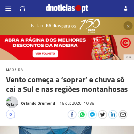
×
Faltam
66 dias
para os
PUB
MADEIRA
Vento começa a ‘soprar’ e chuva só
cai a Sul e nas regiões montanhosas
Orlando Drumond
18 out 2020
10:38
0