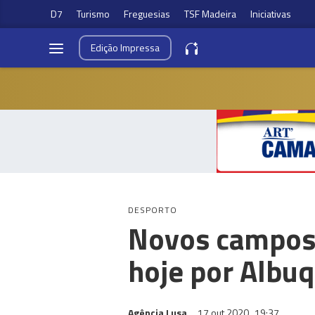
D7
Turismo
Freguesias
TSF Madeira
Iniciativas
Edição
Impressa
DESPORTO
Novos campos 
hoje por Albu
Agência Lusa
17 out 2020
19:37