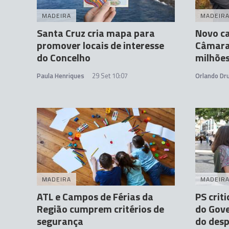
MADEIRA
MADEIR
Santa Cruz cria mapa para
Novo ca
promover locais de interesse
Câmara 
do Concelho
milhões
Paula Henriques
29 Set 10:07
Orlando D
MADEIRA
MADEIR
ATL e Campos de Férias da
PS crit
Região cumprem critérios de
do Gove
segurança
do des