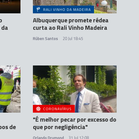
RALI VINHO DA MADEIRA
o
Albuquerque promete rédea
 da
curta ao Rali Vinho Madeira
Rúben Santos
20 Jul 18:45
CORONAVÍRUS
"É melhor pecar por excesso do
pos de
que por negligência"
Orlando Drumond
31 Jul 12:08