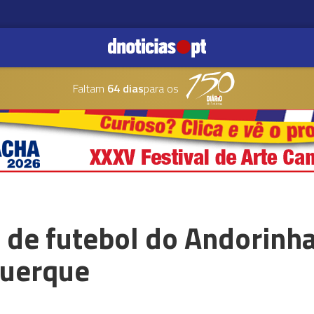
Faltam
64 dias
para os
de futebol do Andorinh
querque