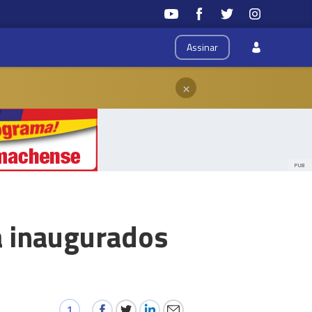
Assinar
×
PUB
a inaugurados
1