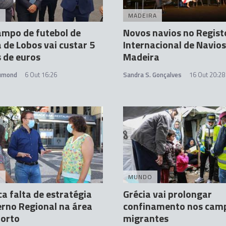
A
MADEIRA
mpo de futebol de
Novos navios no Regist
de Lobos vai custar 5
Internacional de Navios
 de euros
Madeira
rumond
6 Out 16:26
Sandra S. Gonçalves
16 Out 20:28
A
MUNDO
ica falta de estratégia
Grécia vai prolongar
rno Regional na área
confinamento nos cam
porto
migrantes