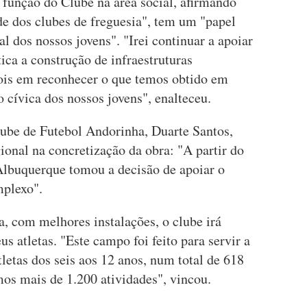
função do Clube na área social, afirmando
de dos clubes de freguesia", tem um "papel
l dos nossos jovens". "Irei continuar a apoiar
ica a construção de infraestruturas
ois em reconhecer o que temos obtido em
 cívica dos nossos jovens", enalteceu.
lube de Futebol Andorinha, Duarte Santos,
ional na concretização da obra: "A partir do
buquerque tomou a decisão de apoiar o
mplexo".
, com melhores instalações, o clube irá
s atletas. "Este campo foi feito para servir a
etas dos seis aos 12 anos, num total de 618
mos mais de 1.200 atividades", vincou.