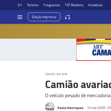
D7
Turismo
Freguesias
TSF Madeira
Iniciativas
Edição
Impressa
CASOS DO DIA
Camião avariad
O veículo pesado de mercadoria
Paula Henriques
15 out 2020
07