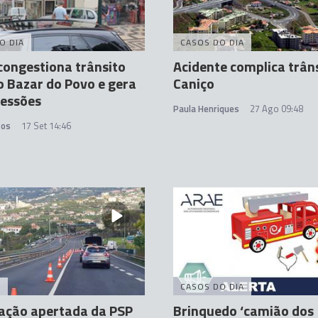
O DIA
CASOS DO DIA
congestiona trânsito
Acidente complica trân
o Bazar do Povo e gera
Caniço
ressões
Paula Henriques
27 Ago 09:48
tos
17 Set 14:46
A
CASOS DO DIA
zação apertada da PSP
Brinquedo ‘camião dos