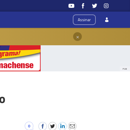
Assinar
×
PUB
to
0