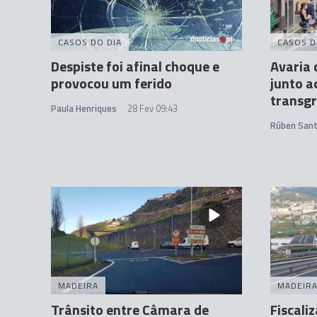
CASOS DO DIA
CASOS D
Despiste foi afinal choque e
Avaria 
provocou um ferido
junto a
transg
Paula Henriques
28 Fev 09:43
Rúben San
MADEIRA
MADEIR
Trânsito entre Câmara de
Fiscali