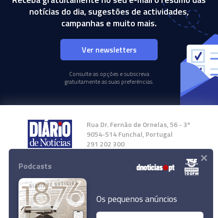
notícias do dia, sugestões de actividades,
campanhas e muito mais.
Ver newsletters
Consulte as opções e subscreva
gratuitamente as suas preferências.
Rua Dr. Fernão de Ornelas, 56 - 3º
9054-514 Funchal, Portugal
291 202 300
×
Podcasts
Instale a nossa App
Os pequenos anúncios