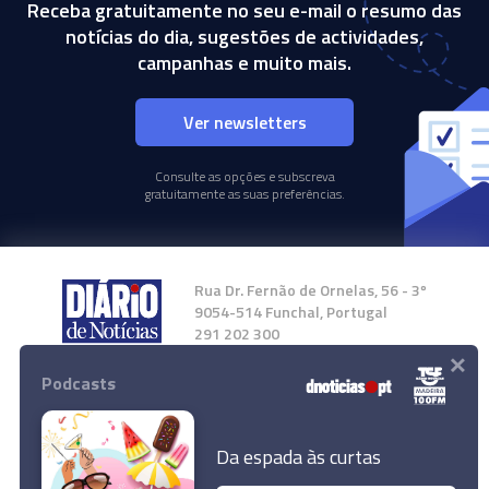
Receba gratuitamente no seu e-mail o resumo das
notícias do dia, sugestões de actividades,
campanhas e muito mais.
Ver newsletters
Consulte as opções e subscreva
gratuitamente as suas preferências.
Rua Dr. Fernão de Ornelas, 56 - 3º
9054-514 Funchal, Portugal
291 202 300
×
Podcasts
Instale a nossa App
Da espada às curtas