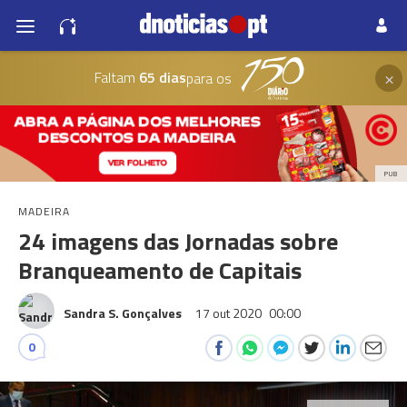
×
Faltam
65 dias
para os
PUB
MADEIRA
24 imagens das Jornadas sobre
Branqueamento de Capitais
Sandra S. Gonçalves
17 out 2020
00:00
0