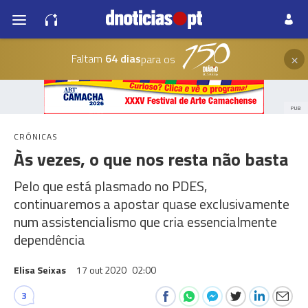
×
Faltam
64 dias
para os
PUB
CRÓNICAS
Às vezes, o que nos resta não basta
Pelo que está plasmado no PDES,
continuaremos a apostar quase exclusivamente
num assistencialismo que cria essencialmente
dependência
Elisa Seixas
17 out 2020
02:00
3