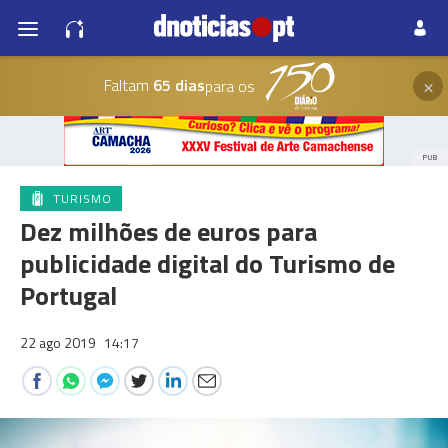
×
Faltam
65 dias
para os
PUB
TURISMO
Dez milhões de euros para
publicidade digital do Turismo de
Portugal
22 ago 2019
14:17