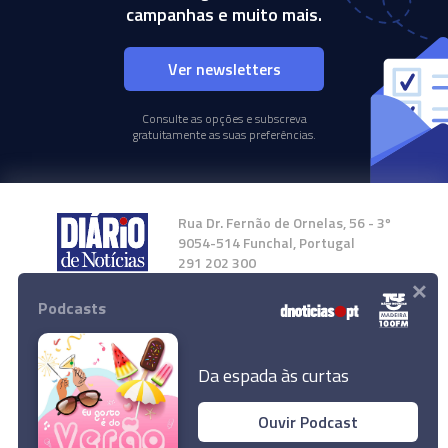
campanhas e muito mais.
Ver newsletters
Consulte as opções e subscreva
gratuitamente as suas preferências.
Rua Dr. Fernão de Ornelas, 56 - 3º
9054-514 Funchal, Portugal
291 202 300
×
Podcasts
Instale a nossa App
Da espada às curtas
Ouvir Podcast
© 2024 Empresa Diário de Notícias, Lda.