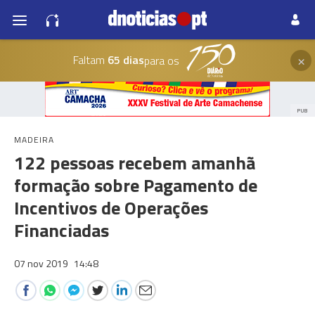
×
Faltam
65 dias
para os
PUB
MADEIRA
122 pessoas recebem amanhã
formação sobre Pagamento de
Incentivos de Operações
Financiadas
07 nov 2019
14:48