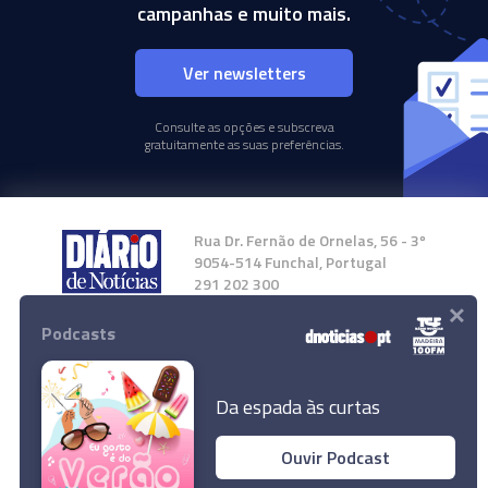
campanhas e muito mais.
Ver newsletters
Consulte as opções e subscreva
gratuitamente as suas preferências.
Rua Dr. Fernão de Ornelas, 56 - 3º
9054-514 Funchal, Portugal
291 202 300
×
Podcasts
Instale a nossa App
Da espada às curtas
Ouvir Podcast
© 2024 Empresa Diário de Notícias, Lda.