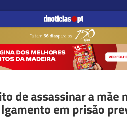
Faltam
66 dias
para os
o de assassinar a mãe n
julgamento em prisão pre