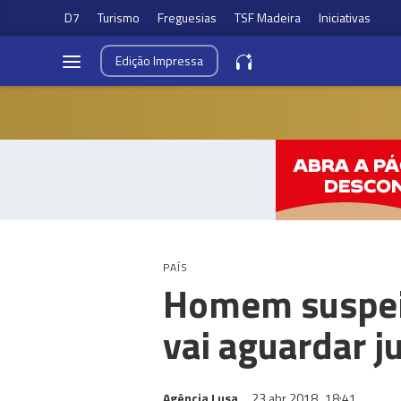
D7
Turismo
Freguesias
TSF Madeira
Iniciativas
Edição
Impressa
PAÍS
Homem suspeit
vai aguardar 
Agência Lusa
23 abr 2018
18:41