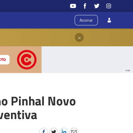
Assinar
×
PUB
o Pinhal Novo
ventiva