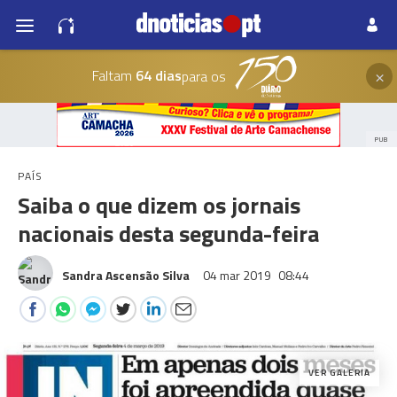
×
Faltam
64 dias
para os
PUB
PAÍS
Saiba o que dizem os jornais
nacionais desta segunda-feira
Sandra Ascensão Silva
04 mar 2019
08:44
VER GALERIA