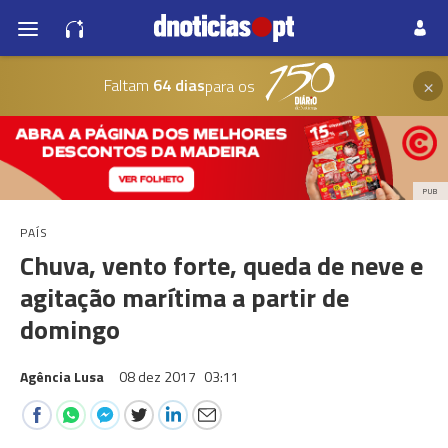
×
Faltam
64 dias
para os
PUB
PAÍS
Chuva, vento forte, queda de neve e
agitação marítima a partir de
domingo
Agência Lusa
08 dez 2017
03:11