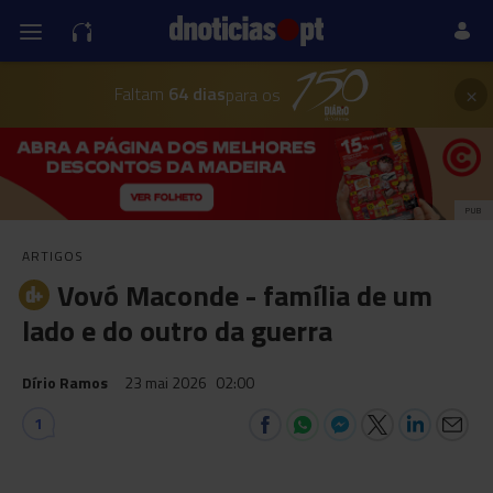
×
Faltam
64 dias
para os
PUB
ARTIGOS
Vovó Maconde - família de um
lado e do outro da guerra
Dírio Ramos
23 mai 2026
02:00
1