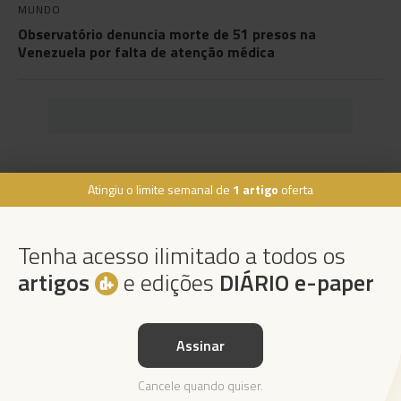
MUNDO
Observatório denuncia morte de 51 presos na
Venezuela por falta de atenção médica
Atingiu o limite semanal de
1 artigo
oferta
Rua Dr. Fernão de Ornelas, 56 - 3º
9054-514 Funchal, Portugal
Tenha acesso ilimitado a todos os
291 202 300
×
artigos
e edições
DIÁRIO e-paper
Podcasts
Instale a nossa App
Assinar
Da espada às curtas
Cancele quando quiser.
Ouvir Podcast