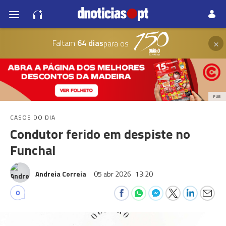
×
Faltam
64 dias
para os
PUB
CASOS DO DIA
Condutor ferido em despiste no
Funchal
Andreia Correia
05 abr 2026
13:20
0