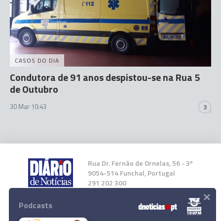
CASOS DO DIA
Condutora de 91 anos despistou-se na Rua 5
de Outubro
30 Mar 10:43
3
Rua Dr. Fernão de Ornelas, 56 - 3º
9054-514 Funchal, Portugal
291 202 300
×
Podcasts
Instale a nossa App